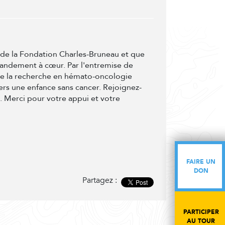
t de la Fondation Charles-Bruneau et que
randement à cœur. Par l'entremise de
de la recherche en hémato-oncologie
ers une enfance sans cancer. Rejoignez-
e. Merci pour votre appui et votre
FAIRE UN
FAIRE UN
DON
DON
Partagez :
PARTICIPER
PARTICIPER
AU TOUR
AU TOUR