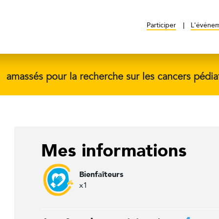
Participer
L'événe
$
amassés pour la recherche sur les cancers pédia
Mes informations
Bienfaîteurs
x1