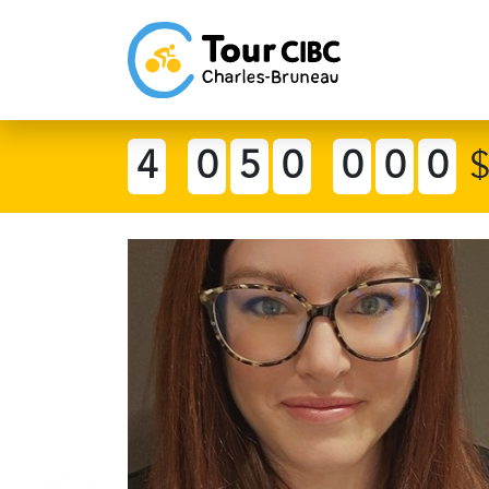
4
0
5
0
0
0
0