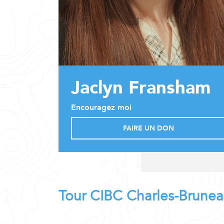
Jaclyn Fransham
Encouragez moi
FAIRE UN DON
Tour CIBC Charles-Brune