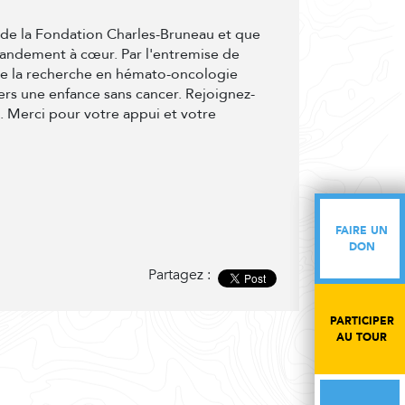
t de la Fondation Charles-Bruneau et que
randement à cœur. Par l'entremise de
de la recherche en hémato-oncologie
ers une enfance sans cancer. Rejoignez-
e. Merci pour votre appui et votre
FAIRE UN
FAIRE UN
DON
DON
Partagez :
PARTICIPER
PARTICIPER
AU TOUR
AU TOUR