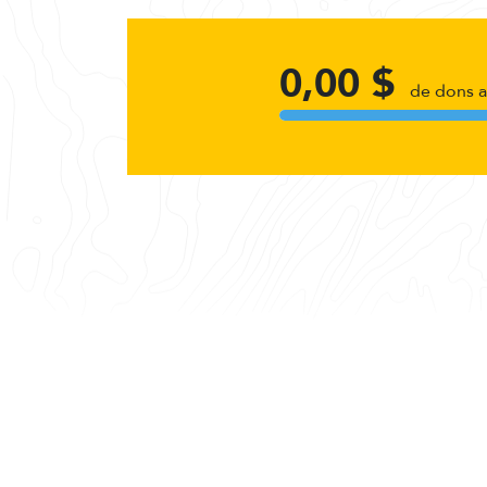
0,00 $
de dons 