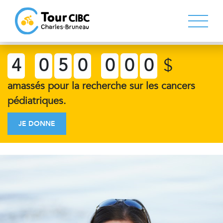
4
0
5
0
0
0
0
$
amassés pour la recherche sur les cancers
pédiatriques.
JE DONNE