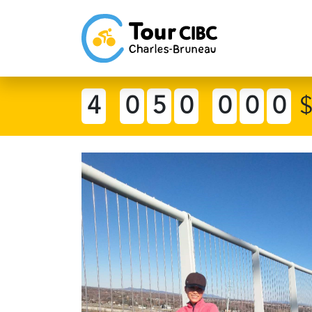
4
0
5
0
0
0
0