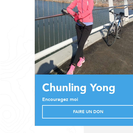
Chunling Yong
Encouragez moi
FAIRE UN DON