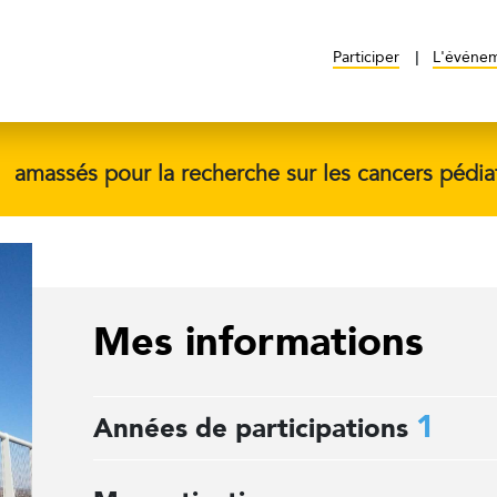
Participer
L'événe
$
amassés pour la recherche sur les cancers pédia
Mes informations
1
Années de participations