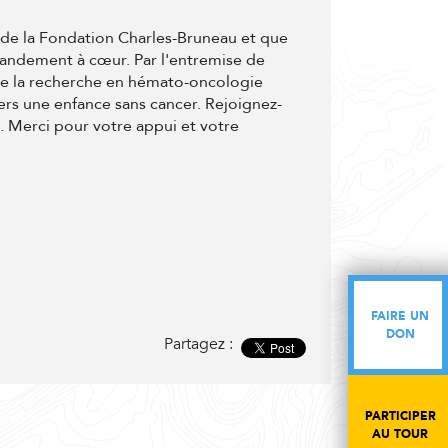
t de la Fondation Charles-Bruneau et que
randement à cœur. Par l'entremise de
de la recherche en hémato-oncologie
ers une enfance sans cancer. Rejoignez-
e. Merci pour votre appui et votre
FAIRE UN
FAIRE UN
DON
DON
Partagez :
PARTICIPER
PARTICIPER
AU TOUR
AU TOUR