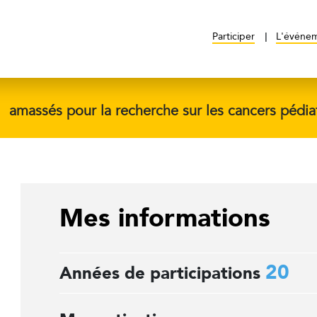
Participer
L'événe
$
amassés pour la recherche sur les cancers pédia
Mes informations
20
Années de participations