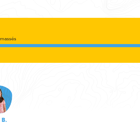
amassés
 B.