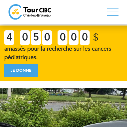
4
0
5
0
0
0
0
$
amassés pour la recherche sur les cancers
pédiatriques.
JE DONNE