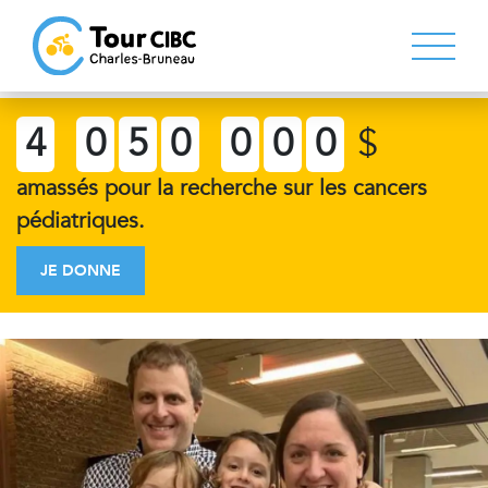
4
0
5
0
0
0
0
$
amassés pour la recherche sur les cancers
pédiatriques.
JE DONNE