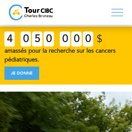
4
0
5
0
0
0
0
$
amassés pour la recherche sur les cancers
pédiatriques.
JE DONNE