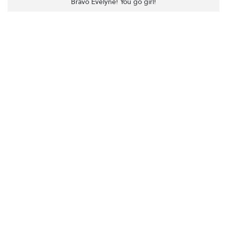
Bravo Evelyne! You go girl!