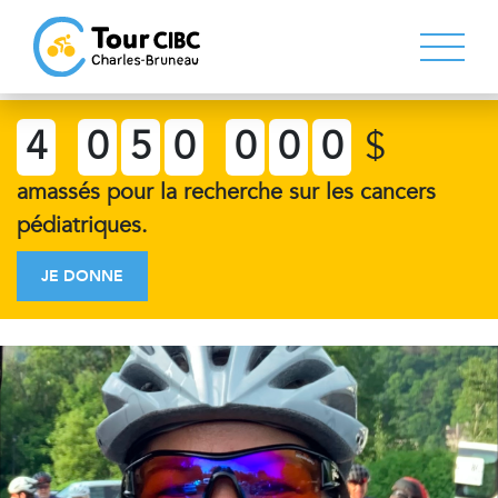
4
0
5
0
0
0
0
$
amassés pour la recherche sur les cancers
pédiatriques.
JE DONNE