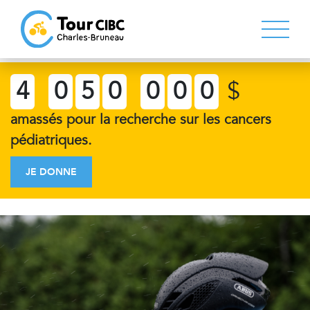
4
0
5
0
0
0
0
$
amassés pour la recherche sur les cancers
pédiatriques.
JE DONNE