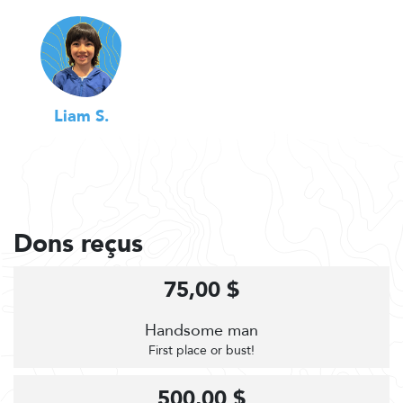
Liam S.
Dons reçus
75,00 $
Handsome man
First place or bust!
500,00 $