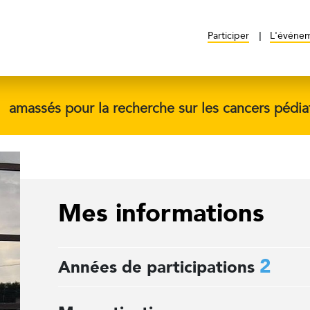
Participer
L'événe
$
amassés pour la recherche sur les cancers pédia
Mes informations
2
Années de participations