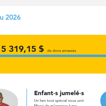
au 2026
15 319,15 $
de dons amassés
Enfant·s jumelé·s
Un lien tout spécial nous unit.
Merci de m'inspirer à me