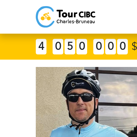
4
0
5
0
0
0
0