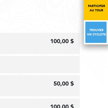
PARTICIPER
PARTICIPER
AU TOUR
AU TOUR
TROUVER
TROUVER
UN CYCLISTE
UN CYCLISTE
100,00 $
50,00 $
100,00 $