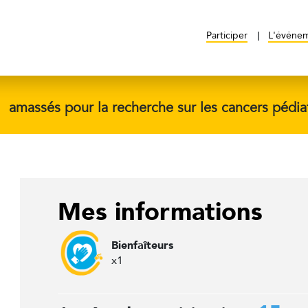
Participer
L'événe
$
amassés pour la recherche sur les cancers pédia
Mes informations
Bienfaîteurs
x1