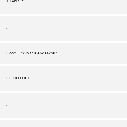
THANK YOU
-
Good luck in this endeavour .
GOOD LUCK
-