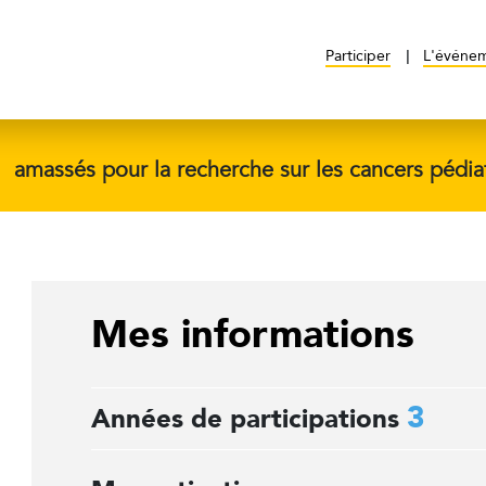
Participer
L'événe
$
amassés pour la recherche sur les cancers pédia
Mes informations
3
Années de participations