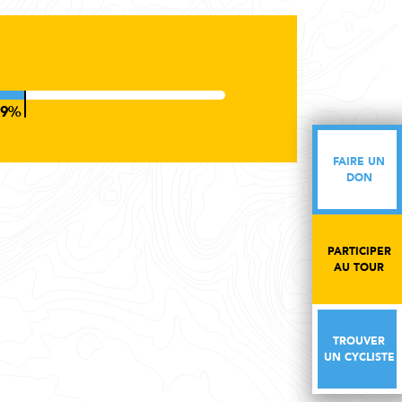
FAIRE UN
FAIRE UN
DON
DON
PARTICIPER
PARTICIPER
AU TOUR
AU TOUR
TROUVER
TROUVER
UN CYCLISTE
UN CYCLISTE