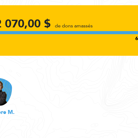
2 070,00 $
de dons amassés
re M.