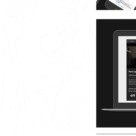
________________