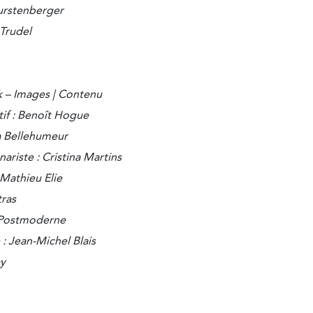
Furstenberger
Trudel
k – Images | Contenu
if : Benoît Hogue
ka Bellehumeur
nariste : Cristina Martins
 Mathieu Elie
tras
 Postmoderne
: Jean-Michel Blais
ay