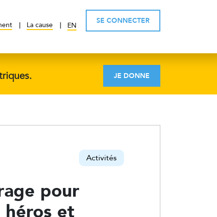
SE CONNECTER
ment
La cause
EN
triques.
JE DONNE
Activités
rage pour
 héros et