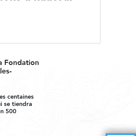
la Fondation
les-
des centaines
i se tiendra
on 500