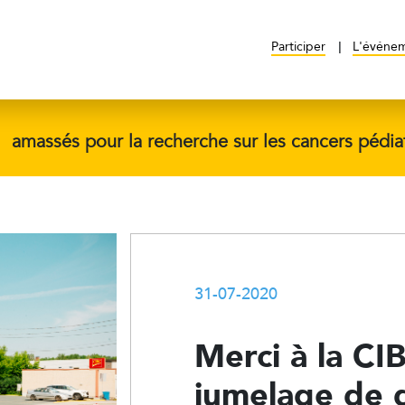
Participer
L'événe
$
amassés pour la recherche sur les cancers pédia
31-07-2020
Merci à la CI
jumelage de 