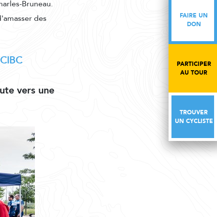
harles-Bruneau.
FAIRE UN
FAIRE UN
d'amasser des
DON
DON
e CIBC
PARTICIPER
PARTICIPER
AU TOUR
AU TOUR
ute vers une
TROUVER
TROUVER
UN CYCLISTE
UN CYCLISTE