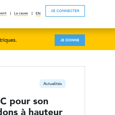
SE CONNECTER
ment
La cause
EN
triques.
JE DONNE
Actualités
BC pour son
dons à hauteur