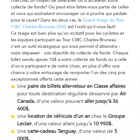
cherchez un moyen de diversifier ou d’accélérer votre
collecte de fonds? Ou peut-être faites-vous partie de celles
et ceux qui souhaitent encourager un·e proche qui pédale
pour la cause? Dans les deux cas, le
Grand tirage du Tour
CIBC Charles-Bruneau 2025
est l’outil qu’il vous faut!
Ce tirage est bien plus qu’un incitatif pour les cyclistes et
les équipes particpant au Tour CIBC Charles-Bruneau :
c’est un outil stratégique qui vous permet d'atteindre -
voire dépasser - vos objectifs de collecte de fonds.
Chaque
billet vendu ajoute
10$
à votre collecte de fonds ou à celle
d'
un
·
e
participant
·
e
de votre choix, en plus d'offrir une
chance à votre entourage de remporter l'un des cinq prix
exceptionnels offerts cette
année:
Une
paire de billets aller-retour en Classe affaires
pour toute destination régulière desservie par
Air
Canada
, d’une valeur pouvant
aller jusqu’à
36
600$.
Une
location de véhicule d’un an
chez le
Groupe
Leclair
, d’une valeur allant jusqu’à
10 950$.
Une
carte-cadeau
Tanguay
, d’une valeur de
5
000$.