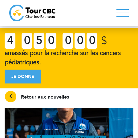
4
0
5
0
0
0
0
$
amassés pour la recherche sur les cancers
pédiatriques.
JE DONNE
Retour aux nouvelles